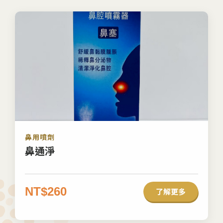
鼻用噴劑
鼻通淨
NT$260
了解更多