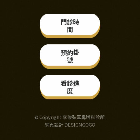
門診時
間
預約掛
號
看診進
度
© Copyright 李俊弘耳鼻喉科診所.
網頁設計 DESIGNGOGO